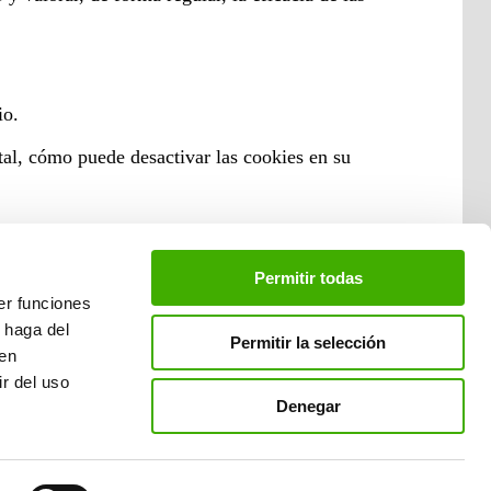
io.
rtal, cómo puede desactivar las cookies en su
Permitir todas
er funciones
 cada momento. En todo caso, cualquier
 haga del
izados en el tratamiento de sus datos personales y,
Permitir la selección
den
r del uso
Denegar
 del Vallès