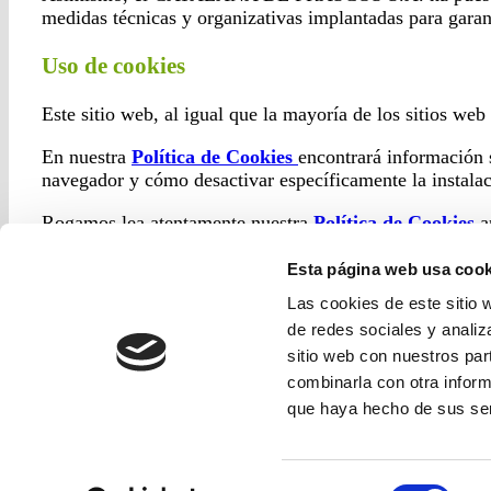
medidas técnicas y organizativas implantadas para garant
Uso de cookies
Este sitio web, al igual que la mayoría de los sitios web
En nuestra
Política de Cookies
encontrará información s
navegador y cómo desactivar específicamente la instalac
Rogamos lea atentamente nuestra
Política de Cookies
a
Modificación de la Política de Privacidad
Esta página web usa cook
Las cookies de este sitio 
CATALANA DE FRASCOS S.A. puede modificar su Política
de redes sociales y analiz
modificación de la Política de Privacidad le será debida
sitio web con nuestros par
en caso de que la normativa aplicable así lo exija, el i
combinarla con otra inform
que haya hecho de sus ser
© 2017 - Cata
Selección