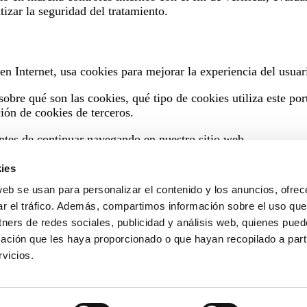
izar la seguridad del tratamiento.
 en Internet, usa cookies para mejorar la experiencia del usuar
obre qué son las cookies, qué tipo de cookies utiliza este po
ión de cookies de terceros.
ntes de continuar navegando en nuestro sitio web.
ies
web se usan para personalizar el contenido y los anuncios, ofrec
 de Privacidad de acuerdo con la legislación aplicable en
ar el tráfico. Además, compartimos información sobre el uso que
mente notificada para que quede informado de los cambios real
tners de redes sociales, publicidad y análisis web, quienes pue
nteresado pueda confirmar su consentimiento.
ación que les haya proporcionado o que hayan recopilado a parti
Aviso Legal
-
Política de Privacidad
-
Política de Cookies
vicios.
lana de Frascos S.A. - Pol.Ind.Can Buscarons de Baix 08170 Montornès
+34 935 680 533 -
info@catalanadefrascos.com