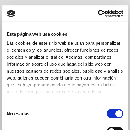
Español
Català
English
Français
Esta página web usa cookies
Las cookies de este sitio web se usan para personalizar
Catalana de Frascos
el contenido y los anuncios, ofrecer funciones de redes
sociales y analizar el tráfico. Además, compartimos
+34 935 680 533 - info@catalanadefrascos.com
información sobre el uso que haga del sitio web con
nuestros partners de redes sociales, publicidad y análisis
MENU
web, quienes pueden combinarla con otra información
You are here:
blogs
que les haya proporcionado o que hayan recopilado a
partir del uso que haya hecho de sus servicios.
blogs
Selección
Aviso Legal
-
Política de Privacidad
-
Política de Cookies
Necesarias
© 2017 - Catalana de Frascos S.A. - Pol.Ind.Can Buscarons de
de
Baix 08170 Montornès del Vallès
consentimiento
+34 935 680 533 -
info@catalanadefrascos.com