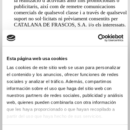
la realització d’activitats amb fins promocionals o
publicitaris, així com de remetre comunicacions
comercials de qualsevol classe i a través de qualsevol
suport no sol·licitats ni prèviament consentits per
CATALANA DE FRASCOS, S.A. i/o els interessats.
L’usuari que incompleixi intencional o culpablement
qualsevol de les precedents obligacions i compromisos
haurà de respondre per tots els danys i perjudicis que
causi.
Esta página web usa cookies
LIMITACIÓ DE GARANTIES I
Las cookies de este sitio web se usan para personalizar
RESPONSABILITATS
el contenido y los anuncios, ofrecer funciones de redes
sociales y analizar el tráfico. Además, compartimos
CATALANA DE FRASCOS, S.A. es compromet a
información sobre el uso que haga del sitio web con
realitzar els seus millors esforços per evitar qualsevol error
nuestros partners de redes sociales, publicidad y análisis
en els continguts que poguessin aparèixer en el lloc web.
web, quienes pueden combinarla con otra información
En qualsevol cas, CATALANA DE FRASCOS, S.A. estarà
que les haya proporcionado o que hayan recopilado a
exempta de qualsevol responsabilitat pels danys i
partir del uso que haya hecho de sus servicios.
perjudicis de tota naturalesa que es puguin deure a la falta
d’exactitud, exhaustivitat, actualitat, així com a errors o
omissions dels quals poguessin existir en les informacions