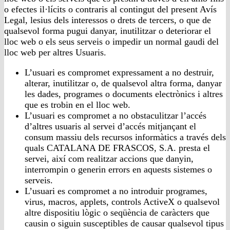
o efectes il·lícits o contraris al contingut del present Avís
Legal, lesius dels interessos o drets de tercers, o que de
qualsevol forma pugui danyar, inutilitzar o deteriorar el
lloc web o els seus serveis o impedir un normal gaudi del
lloc web per altres Usuaris.
L’usuari es compromet expressament a no destruir,
alterar, inutilitzar o, de qualsevol altra forma, danyar
les dades, programes o documents electrònics i altres
que es trobin en el lloc web.
L’usuari es compromet a no obstaculitzar l’accés
d’altres usuaris al servei d’accés mitjançant el
consum massiu dels recursos informàtics a través dels
quals CATALANA DE FRASCOS, S.A. presta el
servei, així com realitzar accions que danyin,
interrompin o generin errors en aquests sistemes o
serveis.
L’usuari es compromet a no introduir programes,
virus, macros, applets, controls ActiveX o qualsevol
altre dispositiu lògic o seqüència de caràcters que
causin o siguin susceptibles de causar qualsevol tipus