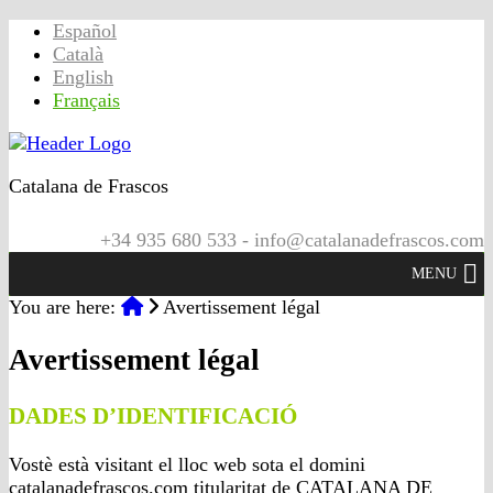
Español
Català
English
Français
Catalana de Frascos
+34 935 680 533 - info@catalanadefrascos.com
MENU
You are here:
Avertissement légal
Avertissement légal
DADES D’IDENTIFICACIÓ
Vostè està visitant el lloc web sota el domini
catalanadefrascos.com titularitat de CATALANA DE