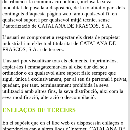
distribució i la comunicació pública, inclosa la seva
modalitat de posada a disposició, de la totalitat o part dels
continguts d’aquesta pàgina web, amb qualsevol fi, en
qualsevol suport i per qualsevol mitjà tècnic, sense
l’autorització de CATALANA DE FRASCOS, S.A..
L’usuari es compromet a respectar els drets de propietat
industrial i intel·lectual titularitat de CATALANA DE
FRASCOS, S.A. i de tercers.
L’usuari pot visualitzar tots els elements, imprimir-los,
copiar-los i emmagatzemar-los al disc dur del seu
ordinador o en qualsevol altre suport físic sempre que
sigui, única i exclusivament, per al seu ús personal i privat,
quedant, per tant, terminantment prohibida la seva
utilització amb altres fins, la seva distribució, així com la
seva modificació, alteració o descompilació.
ENLLAÇOS DE TERCERS
En el supòsit que en el lloc web es disposessin enllaços o
hipervincles cap a altres llocs d’Internet, CATALANA DE