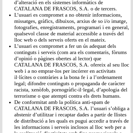
d’alteració en els sistemes informàtics de
CATALANA DE FRASCOS, S.A. o de tercers.
L’usuari es compromet a no obtenir informacions,
missatges, gràfics, dibuixos, arxius de so i/o imatge,
fotografies, enregistraments, programari i en general,
qualsevol classe de material accessible a través del
lloc web o dels serveis oferts en el mateix.
L’usuari es compromet a fer un ús adequat dels
continguts i serveis (com ara els comentaris, fòrums
d’opinió o pàgines obertes al lector) que
CATALANA DE FRASCOS, S.A. ofereix al seu lloc
web i a no emprar-los per incórrer en activitats
il·lícites o contràries a la bona fe i a l’ordenament
legal; difondre continguts o propaganda de caràcter
racista, xenòfob, pornogràfic-il·legal, d’apologia del
terrorisme o que atempti contra els drets humans.
De conformitat amb la política anti-spam de
CATALANA DE FRASCOS, S.A. l’usuari s’obliga a
abstenir d’utilitzar i recaptar dades a partir de llistes
de distribució a les quals es pugui accedir a través de
les informacions i serveis inclosos al lloc web per a