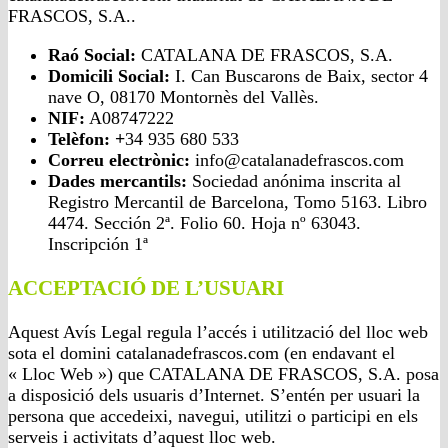
FRASCOS, S.A..
Raó Social:
CATALANA DE FRASCOS, S.A.
Domicili Social:
I. Can Buscarons de Baix, sector 4
nave O, 08170 Montornès del Vallès.
NIF:
A08747222
Telèfon:
+
34 935 680 533
Correu electrònic:
info@catalanadefrascos.com
Dades mercantils:
Sociedad anónima inscrita al
Registro Mercantil de Barcelona, Tomo 5163. Libro
4474. Sección 2ª. Folio 60. Hoja nº 63043.
Inscripción 1ª
ACCEPTACIÓ DE L’USUARI
Aquest Avís Legal regula l’accés i utilització del lloc web
sota el domini catalanadefrascos.com (en endavant el
« Lloc Web ») que CATALANA DE FRASCOS, S.A. posa
a disposició dels usuaris d’Internet. S’entén per usuari la
persona que accedeixi, navegui, utilitzi o participi en els
serveis i activitats d’aquest lloc web.