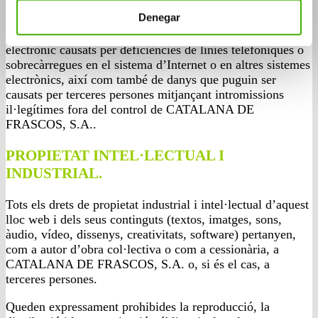
el funcionament operatiu d’aquest sistema electrònic,
Denegar
motivat per causes alienes a CATALANA DE FRASCOS,
S.A., de retards o bloquejos en l’ús d’aquest sistema
electrònic causats per deficiències de línies telefòniques o
sobrecàrregues en el sistema d’Internet o en altres sistemes
electrònics, així com també de danys que puguin ser
causats per terceres persones mitjançant intromissions
il·legítimes fora del control de CATALANA DE
FRASCOS, S.A..
PROPIETAT INTEL·LECTUAL I
INDUSTRIAL.
Tots els drets de propietat industrial i intel·lectual d’aquest
lloc web i dels seus continguts (textos, imatges, sons,
àudio, vídeo, dissenys, creativitats, software) pertanyen,
com a autor d’obra col·lectiva o com a cessionària, a
CATALANA DE FRASCOS, S.A. o, si és el cas, a
terceres persones.
Queden expressament prohibides la reproducció, la