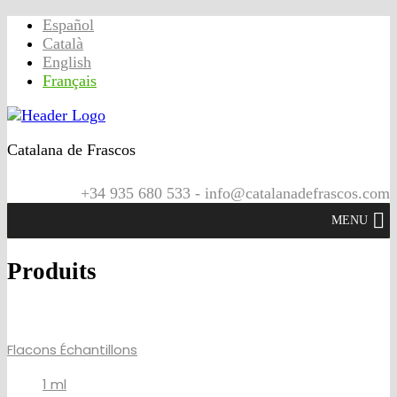
Español
Català
English
Français
Catalana de Frascos
+34 935 680 533 - info@catalanadefrascos.com
MENU
Produits
Flacons Échantillons
1 ml