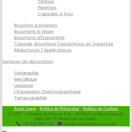
Tétines
Pipettes
Capsules à trou
Bouchon à pression
Bouchons à Visser
Bouchons d'Étanchéité
Capsule, Bouchons Caoutchouc et Topettes
Réducteurs / Applicateurs
Services de decoration
Sérigraphie
Métallique
Laquage
L'impression thermographique
Tampographie
Aviso Legal
-
Política de Privacidad
-
Política de Cookies
© 2017 - Catalana de Frascos S.A. - Pol.Ind.Can Buscarons de
Baix 08170 Montornès del Vallès
+34 935 680 533 -
info@catalanadefrascos.com