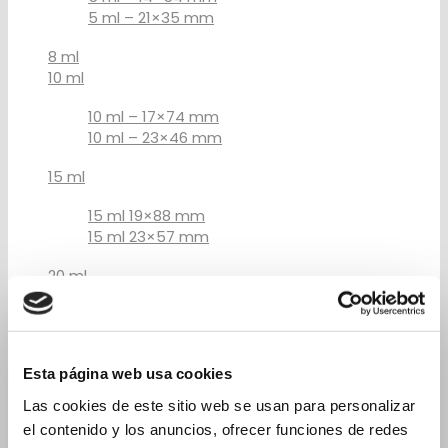
5 ml – 21×35 mm
8 ml
10 ml
10 ml – 17×74 mm
10 ml – 23×46 mm
15 ml
15 ml 19×88 mm
15 ml 23×57 mm
20 ml
20 ml 19×105 mm
20 ml 26×60 mm
Flacons pour Compte-gouttes
Esta página web usa cookies
Las cookies de este sitio web se usan para personalizar
2 ml
el contenido y los anuncios, ofrecer funciones de redes
3 ml