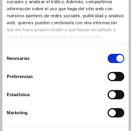
sociales y analizar el tráfico. Además, compartimos
3 ml – 16×37 mm
información sobre el uso que haga del sitio web con
3 ml – 18×33 mm
nuestros partners de redes sociales, publicidad y análisis
web, quienes pueden combinarla con otra información
5 ml
que les haya proporcionado o que hayan recopilado a
5 ml – 18×40 mm
partir del uso que haya hecho de sus servicios.
5 ml – 20×36 mm
Selección
10 ml
Necesarias
de
15 ml
30 ml
consentimiento
Preferencias
30 ml – 26×90 mm
30 ml – 29×75 mm
Estadística
50 ml
Flacons Roll-on
Marketing
3 ml
5 ml