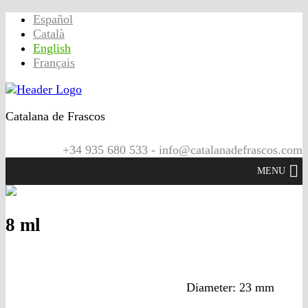
Español
Català
English
Français
Catalana de Frascos
+34 935 680 533 - info@catalanadefrascos.com
MENU
8 ml
Diameter: 23 mm