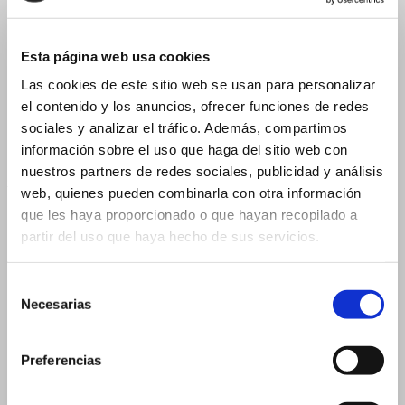
15 ml
15 ml 19×88 mm
15 ml 23×57 mm
Esta página web usa cookies
Las cookies de este sitio web se usan para personalizar
20 ml
el contenido y los anuncios, ofrecer funciones de redes
20 ml 19×105 mm
sociales y analizar el tráfico. Además, compartimos
20 ml 26×60 mm
información sobre el uso que haga del sitio web con
nuestros partners de redes sociales, publicidad y análisis
Glass Vial for Droppers
web, quienes pueden combinarla con otra información
2 ml
que les haya proporcionado o que hayan recopilado a
3 ml
partir del uso que haya hecho de sus servicios.
3 ml – 16×37 mm
Selección
3 ml – 18×33 mm
Necesarias
de
5 ml
consentimiento
5 ml – 18×40 mm
Preferencias
5 ml – 20×36 mm