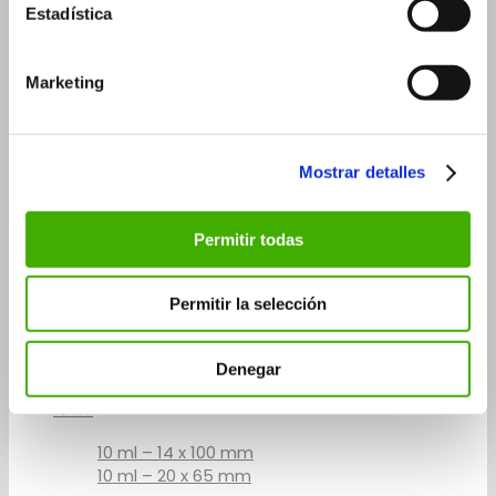
10 ml
Estadística
15 ml
30 ml
Marketing
30 ml – 26×90 mm
30 ml – 29×75 mm
50 ml
Mostrar detalles
Roll-on vials
Permitir todas
3 ml
5 ml
Permitir la selección
5 ml – 14×60 mm
5 ml – 20×41 mm
Denegar
7 ml
10 ml
10 ml – 14 x 100 mm
10 ml – 20 x 65 mm