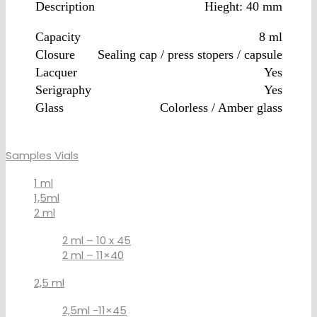
Description
Hieght: 40 mm
Capacity
8 ml
Closure
Sealing cap / press stopers / capsule
Lacquer
Yes
Serigraphy
Yes
Glass
Colorless / Amber glass
Samples Vials
1 ml
1,5ml
2 ml
2 ml – 10 x 45
2 ml – 11×40
2,5 ml
2,5ml -11×45