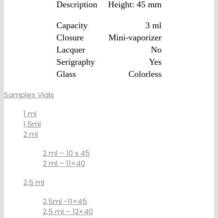
Description
Height: 45 mm
Capacity
3 ml
Closure
Mini-vaporizer
Lacquer
No
Serigraphy
Yes
Glass
Colorless
Samples Vials
1 ml
1,5ml
2 ml
2 ml – 10 x 45
2 ml – 11×40
2,5 ml
2,5ml -11×45
2,5 ml – 12×40