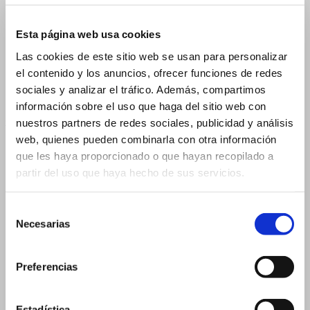
15 ml 19×88 mm
15 ml 23×57 mm
Esta página web usa cookies
20 ml
Las cookies de este sitio web se usan para personalizar
el contenido y los anuncios, ofrecer funciones de redes
20 ml 19×105 mm
sociales y analizar el tráfico. Además, compartimos
20 ml 26×60 mm
información sobre el uso que haga del sitio web con
Glass Vial for Droppers
nuestros partners de redes sociales, publicidad y análisis
web, quienes pueden combinarla con otra información
2 ml
que les haya proporcionado o que hayan recopilado a
3 ml
partir del uso que haya hecho de sus servicios.
3 ml – 16×37 mm
3 ml – 18×33 mm
Selección
Necesarias
de
5 ml
consentimiento
5 ml – 18×40 mm
Preferencias
5 ml – 20×36 mm
10 ml
Estadística