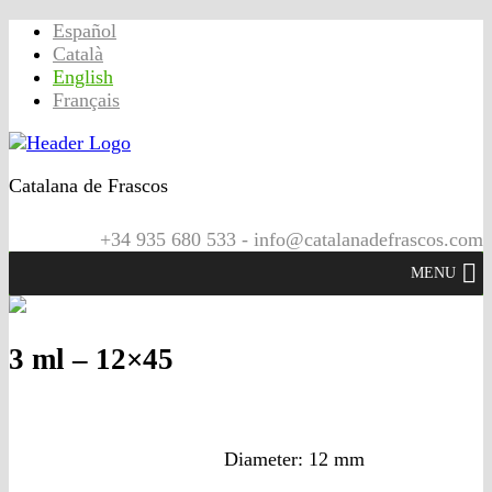
Español
Català
English
Français
Catalana de Frascos
+34 935 680 533 - info@catalanadefrascos.com
MENU
3 ml – 12×45
Diameter: 12 mm