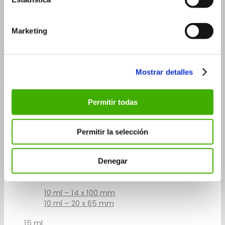
15 ml
30 ml
Marketing
30 ml – 26×90 mm
30 ml – 29×75 mm
50 ml
Mostrar detalles
Roll-on vials
3 ml
Permitir todas
5 ml
5 ml – 14×60 mm
Permitir la selección
5 ml – 20×41 mm
Denegar
7 ml
10 ml
10 ml – 14 x 100 mm
10 ml – 20 x 65 mm
15 ml