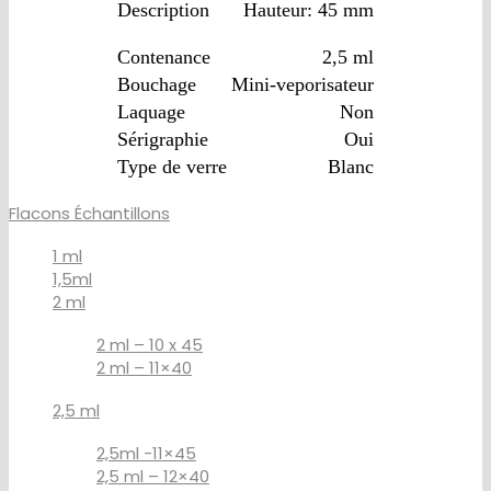
Description
Hauteur: 45 mm
Contenance
2,5 ml
Bouchage
Mini-veporisateur
Laquage
Non
Sérigraphie
Oui
Type de verre
Blanc
Flacons Échantillons
1 ml
1,5ml
2 ml
2 ml – 10 x 45
2 ml – 11×40
2,5 ml
2,5ml -11×45
2,5 ml – 12×40