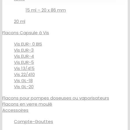
15 ml – 20 x 86 mm
20 ml
Flacons Capsule à Vis
Vis EUR- 0 BIS
Vis EUR-3
Vis EUR-4
Vis EUR-5
Vis 13/415
Vis 22/410
Vis GL-18
Vis GL-20
Flacons pour pompes doseuses ou vaporisateurs
Flacons en verre moulé
Accessoires
Compte-Gouttes