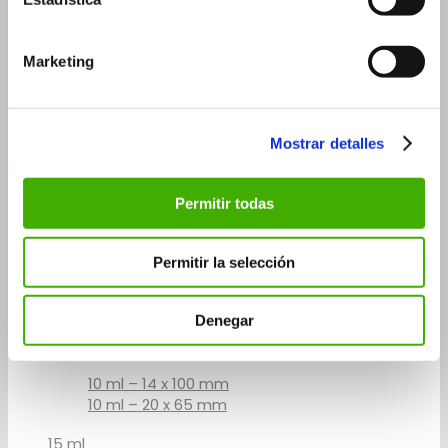
15 ml
30 ml
Marketing
30 ml – 26×90 mm
30 ml – 29×75 mm
50 ml
Mostrar detalles
Flacons Roll-on
3 ml
Permitir todas
5 ml
5 ml – 14×60 mm
Permitir la selección
5 ml – 20×41 mm
Denegar
7 ml
10 ml
10 ml – 14 x 100 mm
10 ml – 20 x 65 mm
15 ml