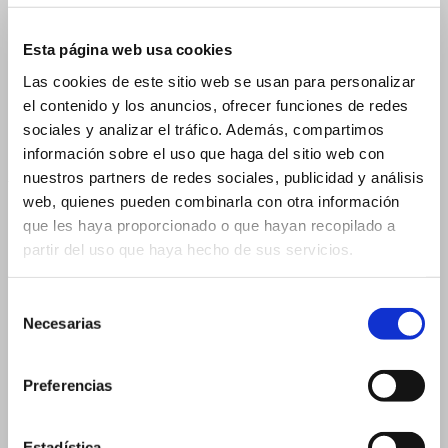
15 ml 19×88 mm
15 ml 23×57 mm
Esta página web usa cookies
20 ml
Las cookies de este sitio web se usan para personalizar
el contenido y los anuncios, ofrecer funciones de redes
20 ml 19×105 mm
sociales y analizar el tráfico. Además, compartimos
20 ml 26×60 mm
información sobre el uso que haga del sitio web con
Flacons pour Compte-gouttes
nuestros partners de redes sociales, publicidad y análisis
web, quienes pueden combinarla con otra información
2 ml
que les haya proporcionado o que hayan recopilado a
3 ml
partir del uso que haya hecho de sus servicios.
3 ml – 16×37 mm
3 ml – 18×33 mm
Selección
Necesarias
de
5 ml
consentimiento
5 ml – 18×40 mm
Preferencias
5 ml – 20×36 mm
10 ml
Estadística