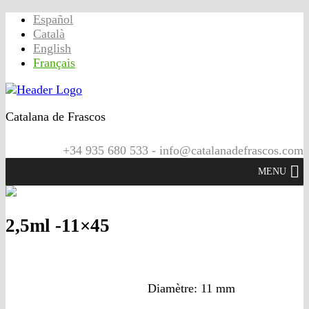
Español
Català
English
Français
Catalana de Frascos
+34 935 680 533 - info@catalanadefrascos.com
MENU
2,5ml -11×45
Diamètre: 11 mm