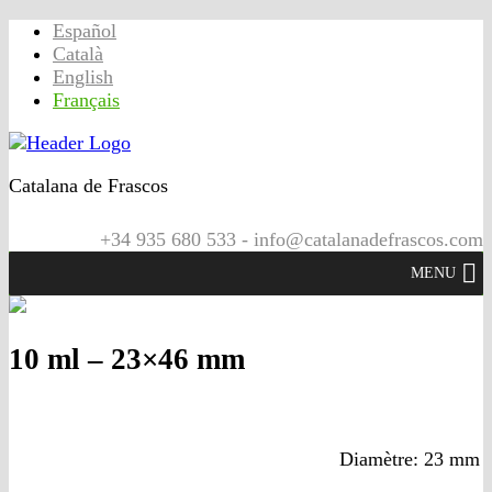
Español
Català
English
Français
Catalana de Frascos
+34 935 680 533 - info@catalanadefrascos.com
MENU
10 ml – 23×46 mm
Diamètre: 23 mm