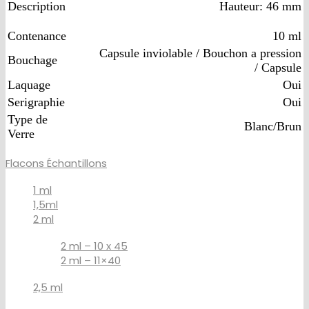
Description
Hauteur: 46 mm
Contenance
10 ml
Capsule inviolable / Bouchon a pression
Bouchage
/ Capsule
Laquage
Oui
Serigraphie
Oui
Type de
Blanc/Brun
Verre
Flacons Échantillons
1 ml
1,5ml
2 ml
2 ml – 10 x 45
2 ml – 11×40
2,5 ml