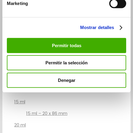
Marketing
50 ml
Flacons Roll-on
Mostrar detalles
3 ml
5 ml
Permitir todas
5 ml – 14×60 mm
5 ml – 20×41 mm
Permitir la selección
7 ml
10 ml
Denegar
10 ml – 14 x 100 mm
10 ml – 20 x 65 mm
15 ml
15 ml – 20 x 86 mm
20 ml