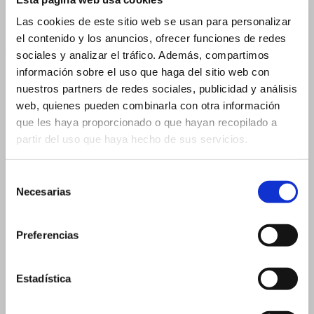
20 ml 19×105 mm
Las cookies de este sitio web se usan para personalizar
20 ml 26×60 mm
el contenido y los anuncios, ofrecer funciones de redes
Flacons pour Compte-gouttes
sociales y analizar el tráfico. Además, compartimos
información sobre el uso que haga del sitio web con
2 ml
nuestros partners de redes sociales, publicidad y análisis
3 ml
web, quienes pueden combinarla con otra información
3 ml – 16×37 mm
que les haya proporcionado o que hayan recopilado a
3 ml – 18×33 mm
partir del uso que haya hecho de sus servicios.
5 ml
Selección
5 ml – 18×40 mm
Necesarias
de
5 ml – 20×36 mm
consentimiento
10 ml
Preferencias
15 ml
30 ml
Estadística
30 ml – 26×90 mm
30 ml – 29×75 mm