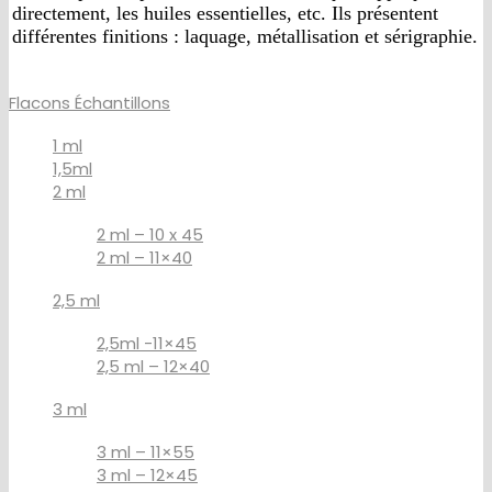
directement, les huiles essentielles, etc. Ils présentent
différentes finitions : laquage, métallisation et sérigraphie.
Flacons Échantillons
1 ml
1,5ml
2 ml
2 ml – 10 x 45
2 ml – 11×40
2,5 ml
2,5ml -11×45
2,5 ml – 12×40
3 ml
3 ml – 11×55
3 ml – 12×45