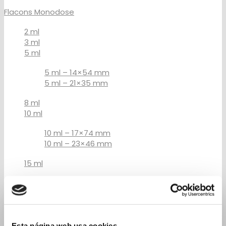
Flacons Monodose
2 ml
3 ml
5 ml
5 ml – 14×54 mm
5 ml – 21×35 mm
8 ml
10 ml
10 ml – 17×74 mm
10 ml – 23×46 mm
15 ml
15 ml 19×88 mm
15 ml 23×57 mm
20 ml
Esta página web usa cookies