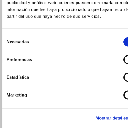
publicidad y análisis web, quienes pueden combinarla con ot
10 ml
información que les haya proporcionado o que hayan recopil
15 ml
partir del uso que haya hecho de sus servicios.
30 ml
30 ml – 26×90 mm
Selección
30 ml – 29×75 mm
Necesarias
de
50 ml
consentimiento
Preferencias
Flacons Roll-on
3 ml
Estadística
5 ml
5 ml – 14×60 mm
Marketing
5 ml – 20×41 mm
7 ml
10 ml
Mostrar detalle
10 ml – 14 x 100 mm