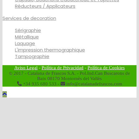
Réducteurs / Applicateurs
Services de decoration
Sérigraphie
Métallique
Laquage
L'impression thermographique
Tampographie
Aviso Legal
-
Política de Privacidad
-
Política de Cookies
© 2017 - Catalana de Frascos S.A. - Pol.Ind.Can Buscarons de
Baix 08170 Montornès del Vallès
+34 935 680 533 -
info@catalanadefrascos.com