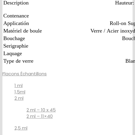
Description
Hauteur
Contenance
Applicatión
Roll-on Su
Matériel de boule
Verre /
Acier inoxyd
Bouchage
Bouch
Serigraphie
Laquage
Type de verre
Blan
Flacons Échantillons
1 ml
1,5ml
2 ml
2 ml – 10 x 45
2 ml – 11×40
2,5 ml