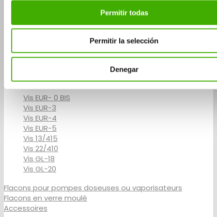
10 ml – 20 x 65 mm
Permitir todas
15 ml
15 ml – 20 x 86 mm
Permitir la selección
20 ml
Denegar
Flacons Capsule à Vis
Vis EUR- 0 BIS
Vis EUR-3
Vis EUR-4
Vis EUR-5
Vis 13/415
Vis 22/410
Vis GL-18
Vis GL-20
Flacons pour pompes doseuses ou vaporisateurs
Flacons en verre moulé
Accessoires