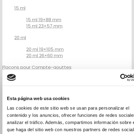
15 ml
15 ml 19×88 mm
15 ml 23×57 mm
20 ml
20 ml 19×105 mm
20 ml 26×60 mm
Flacons pour Compte-gouttes
2 ml
3 ml
3 ml – 16×37 mm
Esta página web usa cookies
3 ml – 18×33 mm
Las cookies de este sitio web se usan para personalizar el
5 ml
contenido y los anuncios, ofrecer funciones de redes sociale
analizar el tráfico. Además, compartimos información sobre 
5 ml – 18×40 mm
que haga del sitio web con nuestros partners de redes social
5 ml – 20×36 mm