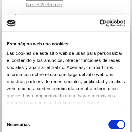
5 ml – 21x35 mm
8 ml
10 ml
10 ml – 17x74 mm
10 ml – 23x46 mm
Esta página web usa cookies
15 ml
Las cookies de este sitio web se usan para personalizar
el contenido y los anuncios, ofrecer funciones de redes
15 ml - 19x88 mm
sociales y analizar el tráfico. Además, compartimos
15 ml - 23x57 mm
información sobre el uso que haga del sitio web con
20 ml
nuestros partners de redes sociales, publicidad y análisis
web, quienes pueden combinarla con otra información
20 ml - 19x105 mm
que les haya proporcionado o que hayan recopilado a
20 ml - 26x60 mm
partir del uso que haya hecho de sus servicios.
Frascos para cuentagotas
Selección
2 ml
Necesarias
de
3 ml