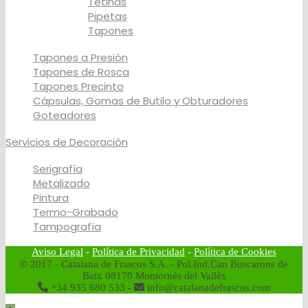
Tetinas
Pipetas
Tapones
Tapones a Presión
Tapones de Rosca
Tapones Precinto
Cápsulas, Gomas de Butilo y Obturadores
Goteadores
Servicios de Decoración
Serigrafía
Metalizado
Pintura
Termo-Grabado
Tampografía
Aviso Legal
-
Política de Privacidad
-
Política de Cookies
© 2017 - Catalana de Frascos S.A. - Pol.Ind.Can Buscarons de
Baix 08170 Montornès del Vallès
+34 935 680 533 -
info@catalanadefrascos.com