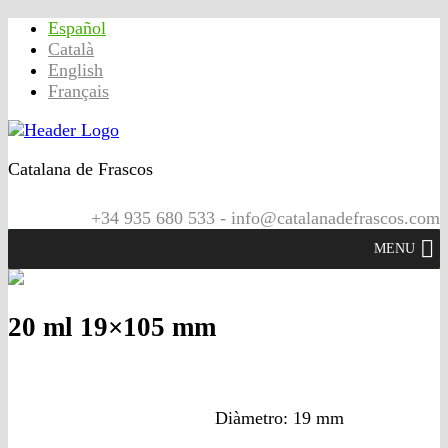
Español
Català
English
Français
Catalana de Frascos
+34 935 680 533 - info@catalanadefrascos.com
MENU
20 ml 19×105 mm
Diàmetro: 19 mm