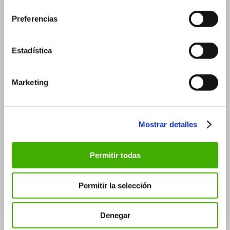
consentimiento
3 ml – 16×37 mm
Preferencias
3 ml – 18×33 mm
5 ml
Estadística
5 ml – 18×40 mm
5 ml – 20×36 mm
Marketing
10 ml
15 ml
30 ml
Mostrar detalles
30 ml – 26×90 mm
30 ml – 29×75 mm
Permitir todas
50 ml
Frascos roll-on
Permitir la selección
3 ml
Denegar
5 ml