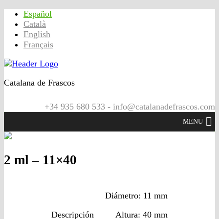
Español
Català
English
Français
Catalana de Frascos
+34 935 680 533 - info@catalanadefrascos.com
MENU
2 ml – 11×40
Diámetro: 11 mm
Descripción
Altura: 40 mm