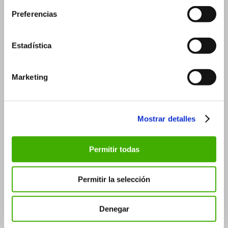
3 ml – 16×37 mm
3 ml – 18×33 mm
Preferencias
5 ml
Estadística
5 ml – 18×40 mm
5 ml – 20×36 mm
Marketing
10 ml
15 ml
30 ml
Mostrar detalles
30 ml – 26×90 mm
30 ml – 29×75 mm
Permitir todas
50 ml
Frascos roll-on
Permitir la selección
3 ml
5 ml
Denegar
5 ml – 14×60 mm