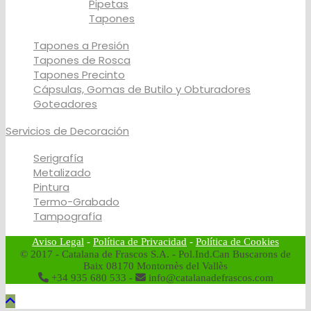
Pipetas
Tapones
Tapones a Presión
Tapones de Rosca
Tapones Precinto
Cápsulas, Gomas de Butilo y Obturadores
Goteadores
Servicios de Decoración
Serigrafía
Metalizado
Pintura
Termo-Grabado
Tampografía
Aviso Legal
-
Política de Privacidad
-
Política de Cookies
© 2017 - Catalana de Frascos S.A. - Pol.Ind.Can Buscarons de
Baix 08170 Montornès del Vallès
+34 935 680 533 -
info@catalanadefrascos.com