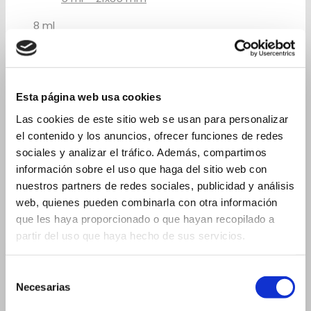
8 ml
10 ml
10 ml – 17x74 mm
10 ml – 23x46 mm
Esta página web usa cookies
15 ml
Las cookies de este sitio web se usan para personalizar
15 ml - 19x88 mm
el contenido y los anuncios, ofrecer funciones de redes
15 ml - 23x57 mm
sociales y analizar el tráfico. Además, compartimos
información sobre el uso que haga del sitio web con
20 ml
nuestros partners de redes sociales, publicidad y análisis
web, quienes pueden combinarla con otra información
20 ml - 19x105 mm
20 ml - 26x60 mm
que les haya proporcionado o que hayan recopilado a
partir del uso que haya hecho de sus servicios.
Frascos para cuentagotas
2 ml
Selección
3 ml
Necesarias
de
consentimiento