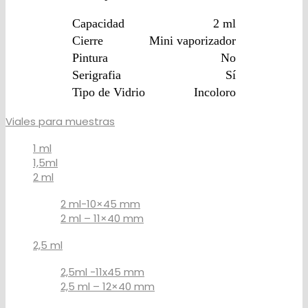
Capacidad
2 ml
Cierre
Mini vaporizador
Pintura
No
Serigrafia
Sí
Tipo de Vidrio
Incoloro
Viales para muestras
1 ml
1,5ml
2 ml
2 ml-10×45 mm
2 ml – 11×40 mm
2,5 ml
2,5ml -11x45 mm
2,5 ml – 12×40 mm