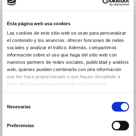
15 ml
15 ml - 19x88 mm
Esta página web usa cookies
15 ml - 23x57 mm
Las cookies de este sitio web se usan para personalizar
20 ml
el contenido y los anuncios, ofrecer funciones de redes
sociales y analizar el tráfico. Además, compartimos
20 ml - 19x105 mm
información sobre el uso que haga del sitio web con
20 ml - 26x60 mm
nuestros partners de redes sociales, publicidad y análisis
Frascos para cuentagotas
web, quienes pueden combinarla con otra información
que les haya proporcionado o que hayan recopilado a
2 ml
partir del uso que haya hecho de sus servicios.
3 ml
3 ml – 16×37 mm
Selección
3 ml – 18×33 mm
Necesarias
de
consentimiento
5 ml
Preferencias
5 ml – 18×40 mm