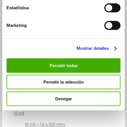
5 ml – 20×36 mm
Estadística
10 ml
15 ml
30 ml
Marketing
30 ml – 26×90 mm
30 ml – 29×75 mm
Mostrar detalles
50 ml
Frascos roll-on
Permitir todas
3 ml
5 ml
Permitir la selección
5 ml – 14×60 mm
5 ml – 20×41 mm
Denegar
7 ml
10 ml
10 ml – 14 x 100 mm