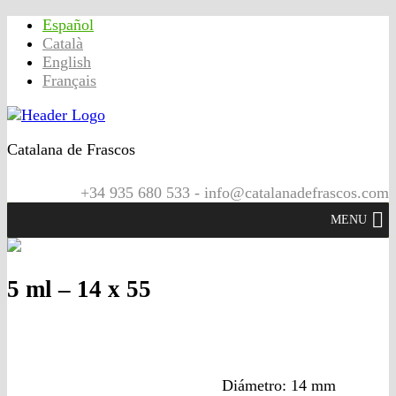
Español
Català
English
Français
Catalana de Frascos
+34 935 680 533 - info@catalanadefrascos.com
MENU
5 ml – 14 x 55
Diámetro: 14 mm