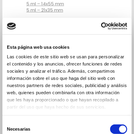
5 ml – 14x55 mm
5 ml – 21x35 mm
8 ml
10 ml
10 ml – 17x74 mm
10 ml – 23x46 mm
Esta página web usa cookies
Las cookies de este sitio web se usan para personalizar
15 ml
el contenido y los anuncios, ofrecer funciones de redes
15 ml - 19x88 mm
sociales y analizar el tráfico. Además, compartimos
15 ml - 23x57 mm
información sobre el uso que haga del sitio web con
nuestros partners de redes sociales, publicidad y análisis
20 ml
web, quienes pueden combinarla con otra información
20 ml - 19x105 mm
que les haya proporcionado o que hayan recopilado a
20 ml - 26x60 mm
partir del uso que haya hecho de sus servicios.
Frascos para cuentagotas
Selección
2 ml
Necesarias
de