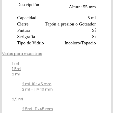
Descripción
Altura: 55 mm
Capacidad
5 ml
Cierre
Tapón a presión o Goteador
Pintura
Sí
Serigrafia
Sí
Tipo de Vidrio
Incoloro/Topacio
Viales para muestras
1 ml
1,5ml
2 ml
2 ml-10×45 mm
2 ml – 11×40 mm
2,5 ml
2,5ml -11x45 mm