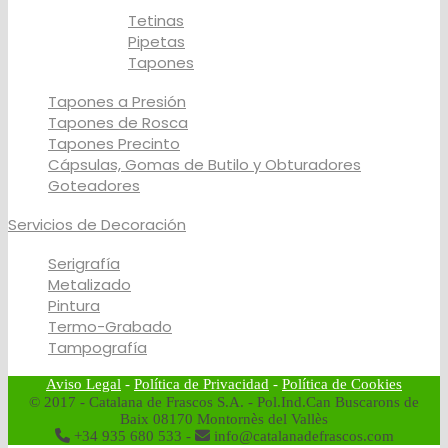
Tetinas
Pipetas
Tapones
Tapones a Presión
Tapones de Rosca
Tapones Precinto
Cápsulas, Gomas de Butilo y Obturadores
Goteadores
Servicios de Decoración
Serigrafía
Metalizado
Pintura
Termo-Grabado
Tampografía
Aviso Legal
-
Política de Privacidad
-
Política de Cookies
© 2017 - Catalana de Frascos S.A. - Pol.Ind.Can Buscarons de
Baix 08170 Montornès del Vallès
+34 935 680 533 -
info@catalanadefrascos.com