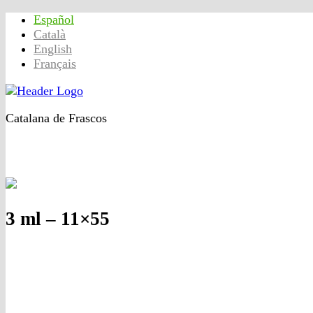
Español
Català
English
Français
Catalana de Frascos
Inicio
Productos
Calidad
Contacto
Conócenos
3 ml – 11×55