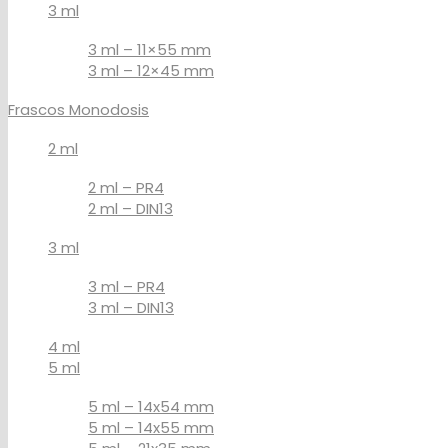
3 ml
3 ml – 11×55 mm
3 ml – 12×45 mm
Frascos Monodosis
2 ml
2 ml – PR4
2 ml – DIN13
3 ml
3 ml – PR4
3 ml – DIN13
4 ml
5 ml
5 ml – 14x54 mm
5 ml – 14x55 mm