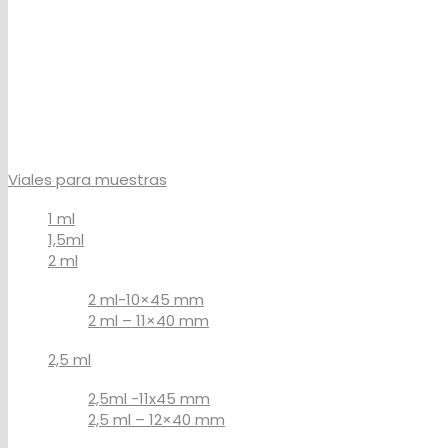
Viales para muestras
1 ml
1,5ml
2 ml
2 ml-10×45 mm
2 ml – 11×40 mm
2,5 ml
2,5ml -11x45 mm
2,5 ml – 12×40 mm