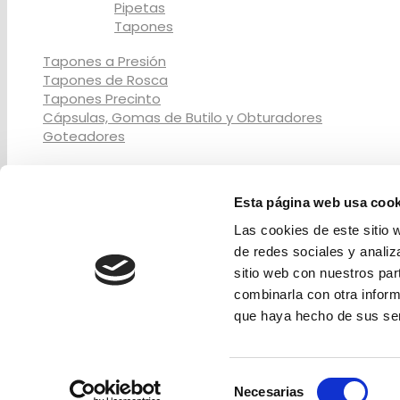
Pipetas
Tapones
Tapones a Presión
Tapones de Rosca
Tapones Precinto
Cápsulas, Gomas de Butilo y Obturadores
Goteadores
Servicios de Decoración
Esta página web usa cook
Serigrafía
Metalizado
Las cookies de este sitio 
Pintura
de redes sociales y analiz
Termo-Grabado
sitio web con nuestros par
Tampografía
combinarla con otra inform
que haya hecho de sus ser
© 2017 - Cata
Selección
Necesarias