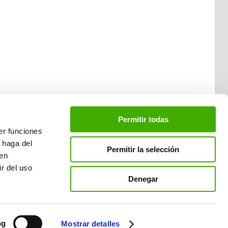
Permitir todas
er funciones
 haga del
Permitir la selección
den
r del uso
Denegar
 del Vallès
ng
Mostrar detalles