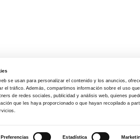
ies
web se usan para personalizar el contenido y los anuncios, ofrec
ar el tráfico. Además, compartimos información sobre el uso que
tners de redes sociales, publicidad y análisis web, quienes pue
ación que les haya proporcionado o que hayan recopilado a parti
Aviso Legal
-
Política de Privacidad
-
Política de Cookies
vicios.
lana de Frascos S.A. - Pol.Ind.Can Buscarons de Baix 08170 Montornès
+34 935 680 533 -
info@catalanadefrascos.com
Preferencias
Estadística
Marketi