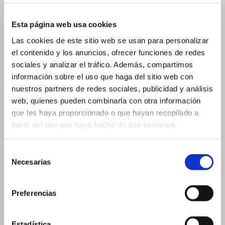
15 ml - 19x88 mm
15 ml - 23x57 mm
Esta página web usa cookies
20 ml
Las cookies de este sitio web se usan para personalizar
el contenido y los anuncios, ofrecer funciones de redes
20 ml - 19x105 mm
sociales y analizar el tráfico. Además, compartimos
20 ml - 26x60 mm
información sobre el uso que haga del sitio web con
Frascos para cuentagotas
nuestros partners de redes sociales, publicidad y análisis
web, quienes pueden combinarla con otra información
2 ml
que les haya proporcionado o que hayan recopilado a
3 ml
partir del uso que haya hecho de sus servicios.
3 ml – 16×37 mm
3 ml – 18×33 mm
Selección
Necesarias
de
5 ml
consentimiento
5 ml – 18×40 mm
Preferencias
5 ml – 20×36 mm
10 ml
Estadística