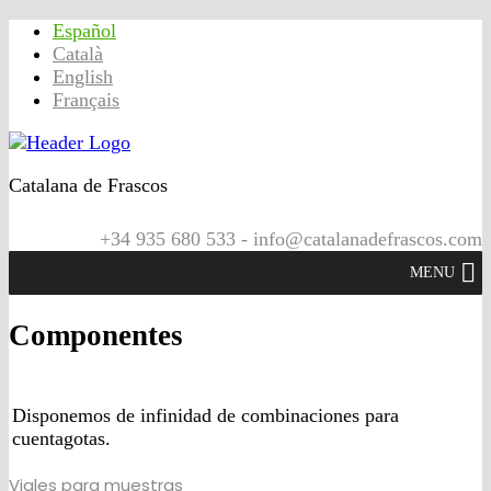
Español
Català
English
Français
Catalana de Frascos
+34 935 680 533 - info@catalanadefrascos.com
MENU
Componentes
Disponemos de infinidad de combinaciones para
cuentagotas.
Viales para muestras