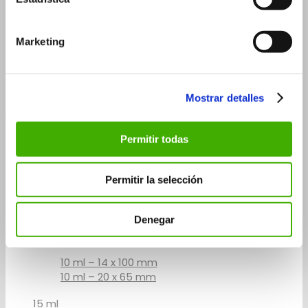
15 ml
30 ml
Marketing
30 ml – 26×90 mm
30 ml – 29×75 mm
50 ml
Mostrar detalles
Frascos roll-on
3 ml
Permitir todas
5 ml
5 ml – 14×60 mm
Permitir la selección
5 ml – 20×41 mm
Denegar
7 ml
10 ml
10 ml – 14 x 100 mm
10 ml – 20 x 65 mm
15 ml