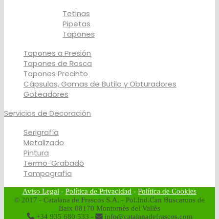
Tetinas
Pipetas
Tapones
Tapones a Presión
Tapones de Rosca
Tapones Precinto
Cápsulas, Gomas de Butilo y Obturadores
Goteadores
Servicios de Decoración
Serigrafía
Metalizado
Pintura
Termo-Grabado
Tampografía
Aviso Legal
-
Política de Privacidad
-
Política de Cookies
© 2017 - Catalana de Frascos S.A. - Pol.Ind.Can Buscarons de
Baix 08170 Montornès del Vallès
+34 935 680 533 -
info@catalanadefrascos.com