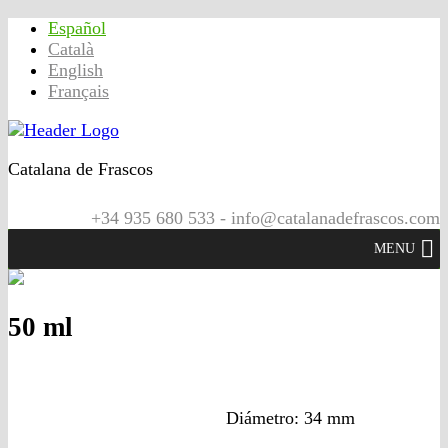
Español
Català
English
Français
Catalana de Frascos
+34 935 680 533 - info@catalanadefrascos.com
MENU
50 ml
Diámetro: 34 mm