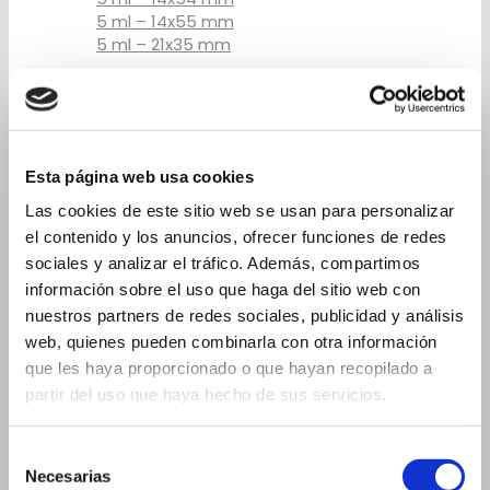
5 ml – 14x55 mm
5 ml – 21x35 mm
8 ml
10 ml
10 ml – 17x74 mm
10 ml – 23x46 mm
Esta página web usa cookies
Las cookies de este sitio web se usan para personalizar
15 ml
el contenido y los anuncios, ofrecer funciones de redes
15 ml - 19x88 mm
sociales y analizar el tráfico. Además, compartimos
15 ml - 23x57 mm
información sobre el uso que haga del sitio web con
nuestros partners de redes sociales, publicidad y análisis
20 ml
web, quienes pueden combinarla con otra información
20 ml - 19x105 mm
que les haya proporcionado o que hayan recopilado a
20 ml - 26x60 mm
partir del uso que haya hecho de sus servicios.
Frascos para cuentagotas
Selección
2 ml
Necesarias
de