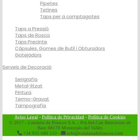
Pipetes
Tetines
Taps per a comptagotes
Taps a Pressió
Taps de Rosca
Taps Precinte
Càpsules, Gomes de Butil i Obturadors
Gotejadors
Serveis de Decoració
Serigrafía
Metal-litzat
Pintura
Termo-Gravat
Tampografía
Aviso Legal
-
Política de Privacidad
-
Política de Cookies
© 2017 - Catalana de Frascos S.A. - Pol.Ind.Can Buscarons de
Baix 08170 Montornès del Vallès
+34 935 680 533 -
info@catalanadefrascos.com