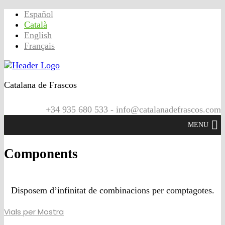
Español
Català
English
Français
Catalana de Frascos
+34 935 680 533 - info@catalanadefrascos.com
MENU
Components
Disposem d’infinitat de combinacions per comptagotes.
Vials per Mostra