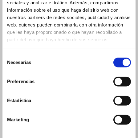
sociales y analizar el tráfico. Además, compartimos
3 ml
información sobre el uso que haga del sitio web con
3 ml – 16×37 mm
nuestros partners de redes sociales, publicidad y análisis
3 ml – 18×33 mm
web, quienes pueden combinarla con otra información
que les haya proporcionado o que hayan recopilado a
5 ml
partir del uso que haya hecho de sus servicios.
5 ml – 18×40 mm
5 ml – 20×36 mm
Selección
Necesarias
de
10 ml
consentimiento
15 ml
30 ml
Preferencias
30 ml – 26×90 mm
30 ml – 29×75 mm
Estadística
50 ml
Marketing
Flascons roll-on
3 ml