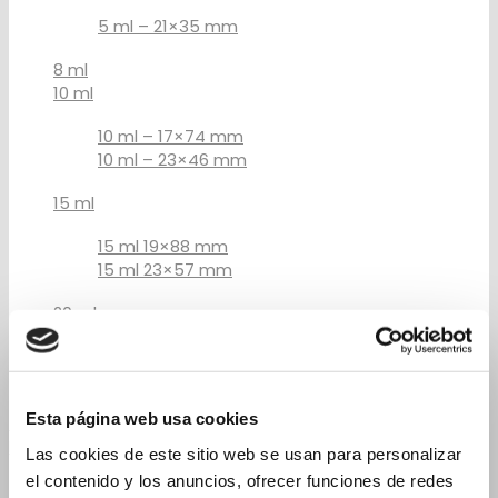
5 ml – 21×35 mm
8 ml
10 ml
10 ml – 17×74 mm
10 ml – 23×46 mm
15 ml
15 ml 19×88 mm
15 ml 23×57 mm
20 ml
20 ml 19×105 mm
20 ml 26×60 mm
Esta página web usa cookies
5 ml – 14×54 mm
Flascons per a Comptagotes
Las cookies de este sitio web se usan para personalizar
el contenido y los anuncios, ofrecer funciones de redes
2 ml