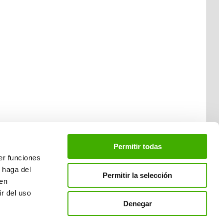
Permitir todas
er funciones
 haga del
Permitir la selección
den
r del uso
Denegar
 del Vallès