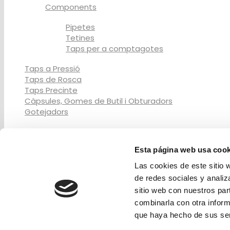
Components
Pipetes
Tetines
Taps per a comptagotes
Taps a Pressió
Taps de Rosca
Taps Precinte
Càpsules, Gomes de Butil i Obturadors
Gotejadors
Serveis de Decoració
Esta página web usa cook
Serigrafía
Metal-litzat
Las cookies de este sitio 
Pintura
de redes sociales y analiz
Termo-Gravat
sitio web con nuestros par
Tampografía
combinarla con otra inform
que haya hecho de sus ser
© 2017 - Cata