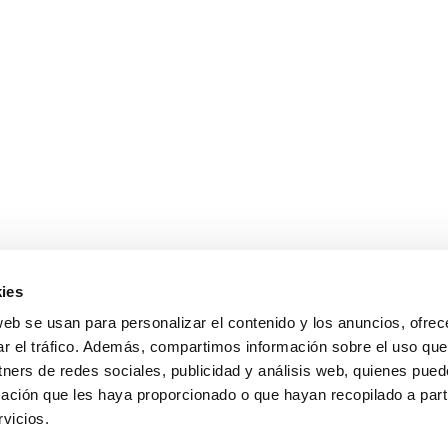
ies
web se usan para personalizar el contenido y los anuncios, ofrec
ar el tráfico. Además, compartimos información sobre el uso que
tners de redes sociales, publicidad y análisis web, quienes pue
ación que les haya proporcionado o que hayan recopilado a parti
Aviso Legal
-
Política de Privacidad
-
Política de Cookies
vicios.
lana de Frascos S.A. - Pol.Ind.Can Buscarons de Baix 08170 Montornès