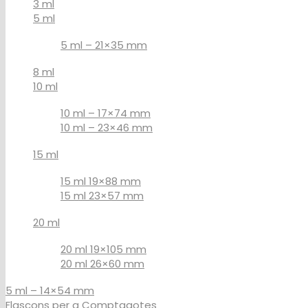
3 ml
5 ml
5 ml – 21×35 mm
8 ml
10 ml
10 ml – 17×74 mm
10 ml – 23×46 mm
15 ml
15 ml 19×88 mm
15 ml 23×57 mm
20 ml
20 ml 19×105 mm
20 ml 26×60 mm
5 ml – 14×54 mm
Flascons per a Comptagotes