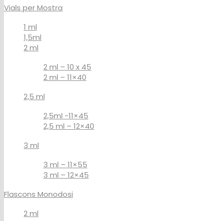
Vials per Mostra
1 ml
1,5ml
2 ml
2 ml – 10 x 45
2 ml – 11×40
2,5 ml
2,5ml -11×45
2,5 ml – 12×40
3 ml
3 ml – 11×55
3 ml – 12×45
Flascons Monodosi
2 ml