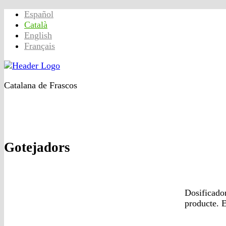
Español
Català
English
Français
Catalana de Frascos
Inici
Productes
Qualitat
Contacte
Empresa
Gotejadors
Dosificado
producte. E