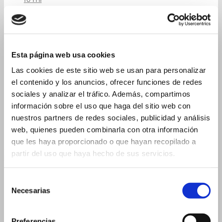
10 ml – 17×74 mm
10 ml – 23×46 mm
15 ml
Esta página web usa cookies
15 ml 19×88 mm
Las cookies de este sitio web se usan para personalizar
15 ml 23×57 mm
el contenido y los anuncios, ofrecer funciones de redes
sociales y analizar el tráfico. Además, compartimos
20 ml
información sobre el uso que haga del sitio web con
20 ml 19×105 mm
nuestros partners de redes sociales, publicidad y análisis
20 ml 26×60 mm
web, quienes pueden combinarla con otra información
que les haya proporcionado o que hayan recopilado a
5 ml – 14×54 mm
partir del uso que haya hecho de sus servicios.
Flascons per a Comptagotes
2 ml
Selección
3 ml
Necesarias
de
consentimiento
3 ml – 16×37 mm
3 ml – 18×33 mm
Preferencias