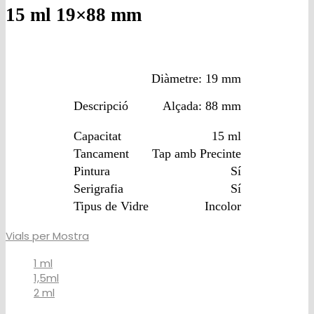
15 ml 19×88 mm
Diàmetre: 19 mm
Descripció
Alçada: 88 mm
Capacitat
15 ml
Tancament
Tap amb Precinte
Pintura
Sí
Serigrafia
Sí
Tipus de Vidre
Incolor
Vials per Mostra
1 ml
1,5ml
2 ml