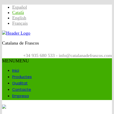
Español
Català
English
Français
Catalana de Frascos
+34 935 680 533 - info@catalanadefrascos.com
MENU
MENU
Inici
Productes
Qualitat
Contacte
Empresa