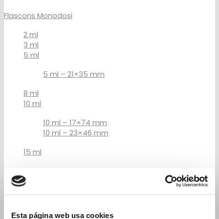
Flascons Monodosi
2 ml
3 ml
5 ml
5 ml – 21×35 mm
8 ml
10 ml
10 ml – 17×74 mm
10 ml – 23×46 mm
15 ml
15 ml 19×88 mm
15 ml 23×57 mm
20 ml
Esta página web usa cookies