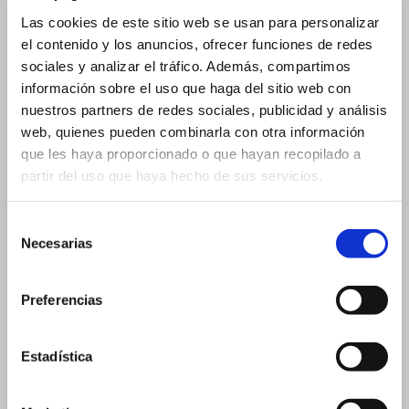
20 ml 19×105 mm
20 ml 26×60 mm
Las cookies de este sitio web se usan para personalizar
el contenido y los anuncios, ofrecer funciones de redes
5 ml – 14×54 mm
sociales y analizar el tráfico. Además, compartimos
Flascons per a Comptagotes
información sobre el uso que haga del sitio web con
2 ml
nuestros partners de redes sociales, publicidad y análisis
3 ml
web, quienes pueden combinarla con otra información
que les haya proporcionado o que hayan recopilado a
3 ml – 16×37 mm
partir del uso que haya hecho de sus servicios.
3 ml – 18×33 mm
5 ml
Selección
Necesarias
de
5 ml – 18×40 mm
consentimiento
5 ml – 20×36 mm
Preferencias
10 ml
15 ml
30 ml
Estadística
30 ml – 26×90 mm
30 ml – 29×75 mm