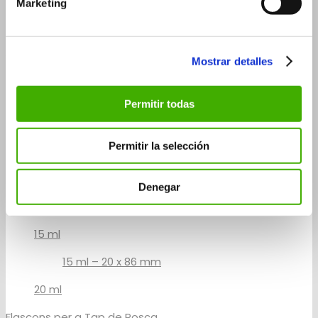
Marketing
50 ml
Flascons roll-on
Mostrar detalles
3 ml
5 ml
Permitir todas
5 ml – 14×60 mm
5 ml – 20×41 mm
Permitir la selección
10 ml
Denegar
10 ml – 14 x 100 mm
10 ml – 20 x 65 mm
15 ml
15 ml – 20 x 86 mm
20 ml
Flascons per a Tap de Rosca