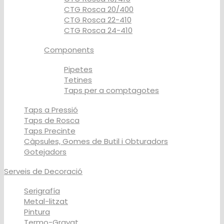
CTG Rosca 20/400
CTG Rosca 22-410
CTG Rosca 24-410
Components
Pipetes
Tetines
Taps per a comptagotes
Taps a Pressió
Taps de Rosca
Taps Precinte
Càpsules, Gomes de Butil i Obturadors
Gotejadors
Serveis de Decoració
Serigrafía
Metal-litzat
Pintura
Termo-Gravat