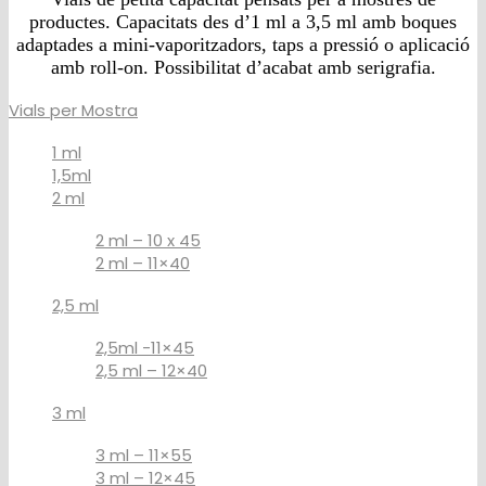
productes. Capacitats des d’1 ml a 3,5 ml amb boques
adaptades a mini-vaporitzadors, taps a pressió o aplicació
amb roll-on. Possibilitat d’acabat amb serigrafia.
Vials per Mostra
1 ml
1,5ml
2 ml
2 ml – 10 x 45
2 ml – 11×40
2,5 ml
2,5ml -11×45
2,5 ml – 12×40
3 ml
3 ml – 11×55
3 ml – 12×45