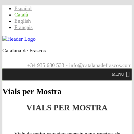
Español
Català
English
Français
Catalana de Frascos
+34 935 680 533 - info@catalanadefrascos.com
MENU
Vials per Mostra
VIALS PER MOSTRA
Vials de petita capacitat pensats per a mostres de