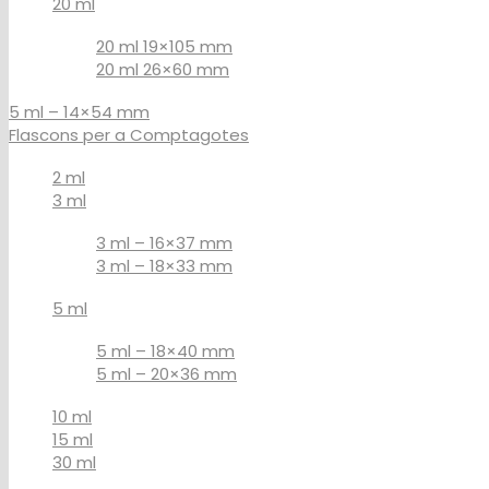
20 ml
20 ml 19×105 mm
20 ml 26×60 mm
5 ml – 14×54 mm
Flascons per a Comptagotes
2 ml
3 ml
3 ml – 16×37 mm
3 ml – 18×33 mm
5 ml
5 ml – 18×40 mm
5 ml – 20×36 mm
10 ml
15 ml
30 ml