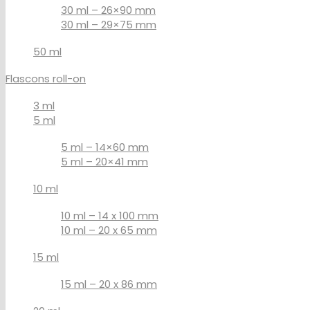
30 ml – 26×90 mm
30 ml – 29×75 mm
50 ml
Flascons roll-on
3 ml
5 ml
5 ml – 14×60 mm
5 ml – 20×41 mm
10 ml
10 ml – 14 x 100 mm
10 ml – 20 x 65 mm
15 ml
15 ml – 20 x 86 mm