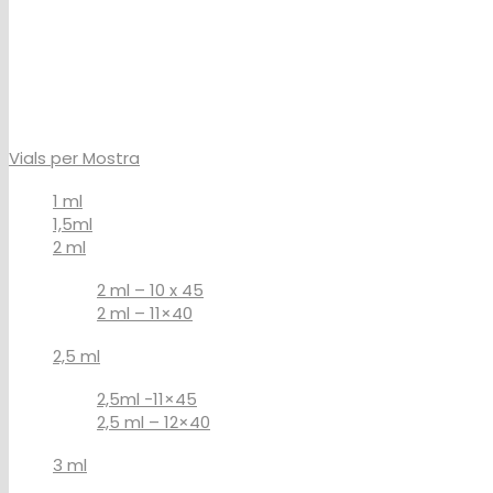
Vials per Mostra
1 ml
1,5ml
2 ml
2 ml – 10 x 45
2 ml – 11×40
2,5 ml
2,5ml -11×45
2,5 ml – 12×40
3 ml