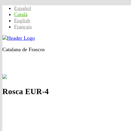
Español
Català
English
Français
Catalana de Frascos
Inici
Productes
Qualitat
Contacte
Empresa
Rosca EUR-4