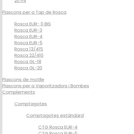
20 ml
Flascons per a Tap de Rosca
Rosca EUR- 0 BIS
Rosca EUR-3
Rosca EUR-4
Rosca EUR-5
Rosca 13/415
Rosca 22/410
Rosca GL-18
Rosca GL-20
Flascons de motlle
Flascons per a Vaporitzadors i Bombes
Complements
Comptagotes
Comptagotes estàndard
CTG Rosca EUR-4
CTG Rosca EUR-5