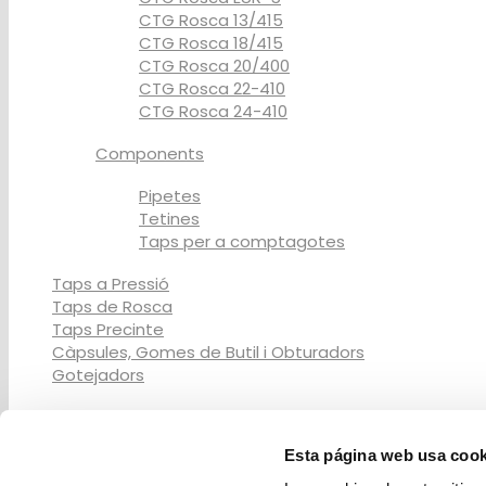
CTG Rosca 13/415
CTG Rosca 18/415
CTG Rosca 20/400
CTG Rosca 22-410
CTG Rosca 24-410
Components
Pipetes
Tetines
Taps per a comptagotes
Taps a Pressió
Taps de Rosca
Taps Precinte
Càpsules, Gomes de Butil i Obturadors
Gotejadors
Serveis de Decoració
Esta página web usa cook
Serigrafía
Metal-litzat