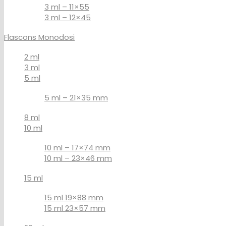
3 ml – 11×55
3 ml – 12×45
Flascons Monodosi
2 ml
3 ml
5 ml
5 ml – 21×35 mm
8 ml
10 ml
10 ml – 17×74 mm
10 ml – 23×46 mm
15 ml
15 ml 19×88 mm
15 ml 23×57 mm