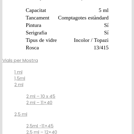
Capacitat
5 ml
Tancament
Comptagotes estàndard
Pintura
Sí
Serigrafia
Sí
Tipus de vidre
Incolor / Topazi
Rosca
13/415
Vials per Mostra
1 ml
1,5ml
2 ml
2 ml – 10 x 45
2 ml – 11×40
2,5 ml
2,5ml -11×45
2,5 ml – 12×40