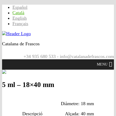
Español
Català
English
Français
Catalana de Frascos
+34 935 680 533 - info@catalanadefrascos.com
MENU
5 ml – 18×40 mm
Diàmetre: 18 mm
Descripció
Alçada: 40 mm