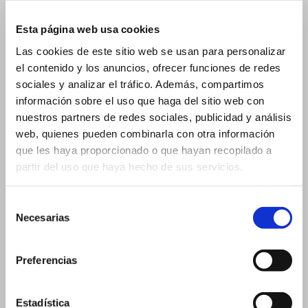
15 ml 19×88 mm
15 ml 23×57 mm
Esta página web usa cookies
20 ml
Las cookies de este sitio web se usan para personalizar
el contenido y los anuncios, ofrecer funciones de redes
20 ml 19×105 mm
20 ml 26×60 mm
sociales y analizar el tráfico. Además, compartimos
información sobre el uso que haga del sitio web con
5 ml – 14×54 mm
nuestros partners de redes sociales, publicidad y análisis
Flascons per a Comptagotes
web, quienes pueden combinarla con otra información
que les haya proporcionado o que hayan recopilado a
2 ml
3 ml
partir del uso que haya hecho de sus servicios.
3 ml – 16×37 mm
Selección
3 ml – 18×33 mm
Necesarias
de
5 ml
consentimiento
5 ml – 18×40 mm
Preferencias
5 ml – 20×36 mm
10 ml
Estadística