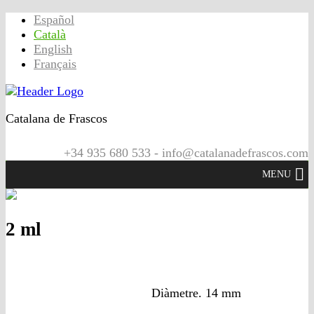
Español
Català
English
Français
Catalana de Frascos
+34 935 680 533 - info@catalanadefrascos.com
MENU
2 ml
Diàmetre. 14 mm