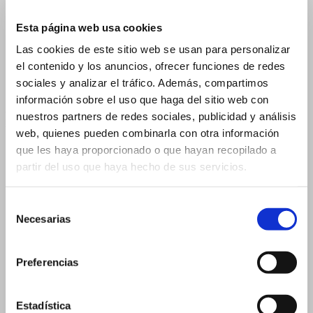
15 ml 23×57 mm
Esta página web usa cookies
20 ml
Las cookies de este sitio web se usan para personalizar
20 ml 19×105 mm
el contenido y los anuncios, ofrecer funciones de redes
20 ml 26×60 mm
sociales y analizar el tráfico. Además, compartimos
información sobre el uso que haga del sitio web con
5 ml – 14×54 mm
nuestros partners de redes sociales, publicidad y análisis
Flascons per a Comptagotes
web, quienes pueden combinarla con otra información
2 ml
que les haya proporcionado o que hayan recopilado a
3 ml
partir del uso que haya hecho de sus servicios.
3 ml – 16×37 mm
3 ml – 18×33 mm
Selección
Necesarias
de
5 ml
consentimiento
5 ml – 18×40 mm
Preferencias
5 ml – 20×36 mm
10 ml
Estadística