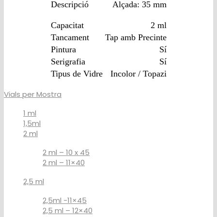
Descripció
Alçada: 35 mm
Capacitat
2 ml
Tancament
Tap amb Precinte
Pintura
Sí
Serigrafia
Sí
Tipus de Vidre
Incolor / Topazi
Vials per Mostra
1 ml
1,5ml
2 ml
2 ml – 10 x 45
2 ml – 11×40
2,5 ml
2,5ml -11×45
2,5 ml – 12×40