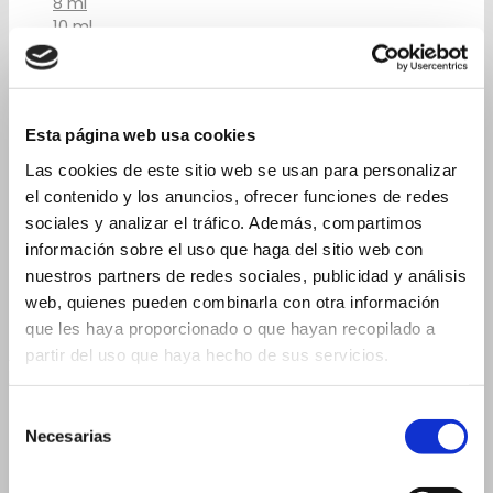
8 ml
10 ml
10 ml – 17×74 mm
10 ml – 23×46 mm
15 ml
Esta página web usa cookies
Las cookies de este sitio web se usan para personalizar
15 ml 19×88 mm
el contenido y los anuncios, ofrecer funciones de redes
15 ml 23×57 mm
sociales y analizar el tráfico. Además, compartimos
20 ml
información sobre el uso que haga del sitio web con
nuestros partners de redes sociales, publicidad y análisis
20 ml 19×105 mm
web, quienes pueden combinarla con otra información
20 ml 26×60 mm
que les haya proporcionado o que hayan recopilado a
5 ml – 14×54 mm
partir del uso que haya hecho de sus servicios.
Flascons per a Comptagotes
Selección
2 ml
Necesarias
3 ml
de
consentimiento
3 ml – 16×37 mm