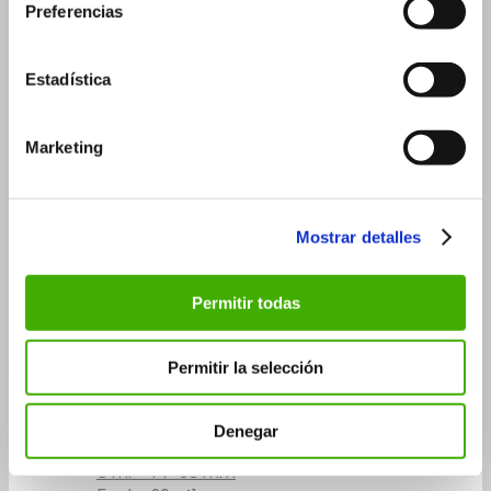
Preferencias
3 ml – 18×33 mm
5 ml
Estadística
5 ml – 18×40 mm
5 ml – 20×36 mm
Marketing
10 ml
15 ml
30 ml
Mostrar detalles
30 ml – 26×90 mm
30 ml – 29×75 mm
Permitir todas
50 ml
Flascons roll-on
Permitir la selección
3 ml
5 ml
Denegar
5 ml – 14×60 mm