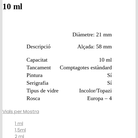
10 ml
Diàmetre: 21 mm
Descripció
Alçada: 58 mm
Capacitat
10 ml
Tancament
Comptagotes estàndard
Pintura
Sí
Serigrafia
Sí
Tipus de vidre
Incolor/Topazi
Rosca
Europa – 4
Vials per Mostra
1 ml
1,5ml
2 ml