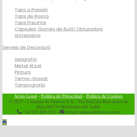
Taps a Pressió
Taps de Rosca
Taps Precinte
Càpsules, Gomes de Butil i Obturadors
Gotejadors
Serveis de Decoració
Serigrafía
Metal-litzat
Pintura
Termo-Gravat
Tampografía
Aviso Legal
-
Política de Privacidad
-
Política de Cookies
© 2017 - Catalana de Frascos S.A. - Pol.Ind.Can Buscarons de
Baix 08170 Montornès del Vallès
+34 935 680 533 -
info@catalanadefrascos.com