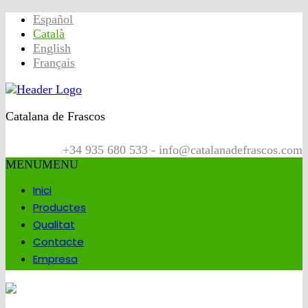
Español
Català
English
Français
Catalana de Frascos
+34 935 680 533 - info@catalanadefrascos.com
MENU
MENU
Inici
Productes
Qualitat
Contacte
Empresa