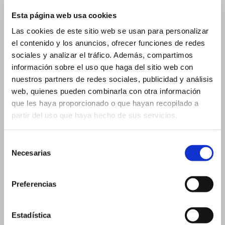
Esta página web usa cookies
20 ml
Las cookies de este sitio web se usan para personalizar
20 ml 19×105 mm
el contenido y los anuncios, ofrecer funciones de redes
20 ml 26×60 mm
sociales y analizar el tráfico. Además, compartimos
información sobre el uso que haga del sitio web con
5 ml – 14×54 mm
Flascons per a Comptagotes
nuestros partners de redes sociales, publicidad y análisis
web, quienes pueden combinarla con otra información
2 ml
que les haya proporcionado o que hayan recopilado a
3 ml
partir del uso que haya hecho de sus servicios.
3 ml – 16×37 mm
3 ml – 18×33 mm
Selección
Necesarias
de
5 ml
consentimiento
5 ml – 18×40 mm
Preferencias
5 ml – 20×36 mm
10 ml
Estadística
15 ml