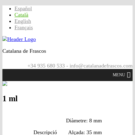
Español
Català
English
Français
Catalana de Frascos
+34 935 680 533 - info@catalanadefrascos.com
MENU
1 ml
Diàmetre: 8 mm
Descripció
Alçada: 35 mm