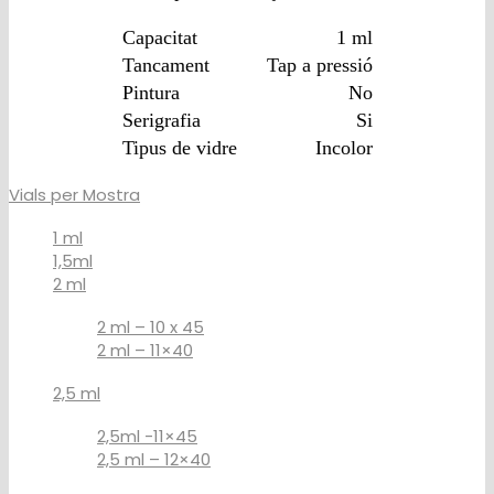
Capacitat
1 ml
Tancament
Tap a pressió
Pintura
No
Serigrafia
Si
Tipus de vidre
Incolor
Vials per Mostra
1 ml
1,5ml
2 ml
2 ml – 10 x 45
2 ml – 11×40
2,5 ml
2,5ml -11×45
2,5 ml – 12×40